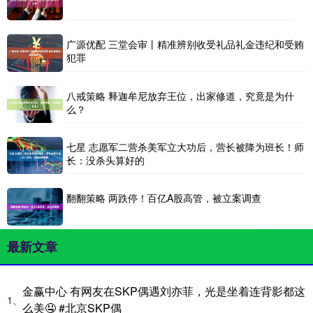
广源优配 三堂会审丨精准辨别收受礼品礼金违纪和受贿
犯罪
八戒策略 释迦牟尼放弃王位，出家修道，究竟是为什
么？
七星 志愿军二营杀美军立大功后，营长被降为班长！师
长：没杀头算好的
翻翻策略 两跌停！百亿A股高管，被立案调查
最新文章
金赢中心 有网友在SKP偶遇刘亦菲，光是坐着连背影都这
1、
么美🤤 #北京SKP偶