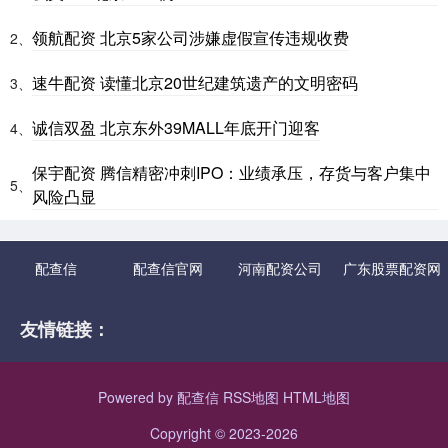
领航配资 北京5家公司涉嫌虚假宣传违规收费
2、
速牛配资 读懂北京20世纪建筑遗产的文明密码
3、
诚信双盈 北京东外39MALL年底开门迎客
4、
保宇配资 腾信精密冲刺IPO：业绩承压，存货与客户集中
5、
风险凸显
配查信
配查信官网
河南配资公司
广东股票配资网
友情链接：
Powered by
配查信
RSS地图
HTML地图
Copyright
© 2023-2026