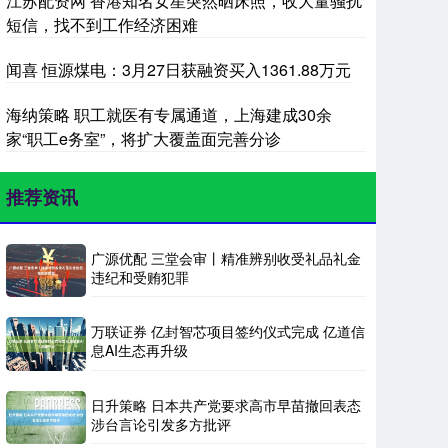
江苏配资网 香港知名女星突然晒床照，收大量骚扰
短信，找不到工作经济困难
闻喜 恒源煤电：3月27日获融资买入1361.88万元
海纳策略 职工就医有专属通道，上海建成30余
家“职工e务室”，将扩大覆盖面完善分诊
推荐资讯
广源优配 三堂会审丨精准辨别收受礼品礼金
违纪和受贿犯罪
万联证券 亿封智芯项目签约仪式完成 亿道信
息AI生态再升级
日升策略 日本共产党要求高市早苗撤回表态
涉台言论引发多方批评