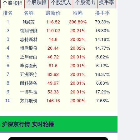
个股跌幅
个股流入
个股流出
换手率
个股涨幅
排名
名称
最新价
涨幅
换手率
1
N展芯
116.52
396.89%
79.39%
2
锐翔智能
110.02
20.21%
16.80%
3
志特新材
14.8
20.03%
14.18%
4
博腾股份
20.44
20.02%
14.77%
5
近岸蛋白
46.72
20.01%
5.62%
6
毕得医药
61.6
20.01%
6.12%
7
五洲医疗
83.62
20.01%
18.37%
8
耐科装备
49.67
20.01%
6.83%
9
一博科技
53.33
20.01%
17.26%
10
方邦股份
146.16
20.00%
7.68%
沪深京行情 实时轮播