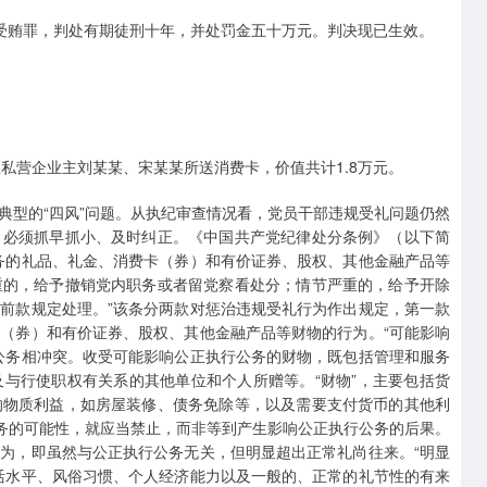
某犯受贿罪，判处有期徒刑十年，并处罚金五十万元。判决现已生效。
某区私营企业主刘某某、宋某某所送消费卡，价值共计1.8万元。
典型的“四风”问题。从执纪审查情况看，党员干部违规受礼问题仍然
，必须抓早抓小、及时纠正。《中国共产党纪律处分条例》（以下简
务的礼品、礼金、消费卡（券）和有价证券、股权、其他金融产品等
重的，给予撤销党内职务或者留党察看处分；情节严重的，给予开除
前款规定处理。”该条分两款对惩治违规受礼行为作出规定，第一款
（券）和有价证券、股权、其他金融产品等财物的行为。“可能影响
公务相冲突。收受可能影响公正执行公务的财物，既包括管理和服务
与行使职权有关系的其他单位和个人所赠等。“财物”，主要包括货
的物质利益，如房屋装修、债务免除等，以及需要支付货币的其他利
公务的可能性，就应当禁止，而非等到产生影响公正执行公务的后果。
为，即虽然与公正执行公务无关，但明显超出正常礼尚往来。“明显
活水平、风俗习惯、个人经济能力以及一般的、正常的礼节性的有来