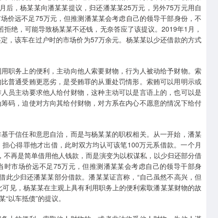
月后，杨某某向潘某某提议，归还潘某某25万元，另外75万元用自
场价远不足75万元，但推测潘某某会考虑自己的领导干部身份，不
若拒绝，可能导致杨某某不还钱，无奈答应了该提议。2019年1月，
定，该车在过户时的市场价为57万余元。杨某某以少还借款的方式
利用职务上的便利，主动向他人索要财物，行为人被动给予财物。索
均比普通受贿更恶劣，是受贿罪的从重处罚情形。索贿可以用明示或
作人员主动要求他人给付财物，这种主动可以是言语上的，也可以是
为筹码，迫使对方向其给付财物，对方系在内心不愿意的情况下给付
非基于信任和意思自治，而是与杨某某的职权相关。从一开始，潘某
担心得罪他才出借，此时双方均认可该笔100万元系借款。一个月
化，不再是简单借用他人钱款，而是演变为以权谋私，以少归还部分借
当时市场价远不足75万元，但推测潘某某会考虑自己的领导干部身
要借此少归还潘某某部分借款。潘某某证言称，“自己虽然不高兴，但
此可见，杨某某在主观上具有利用职务上的便利索取潘某某财物的故
“以车抵债”的提议。