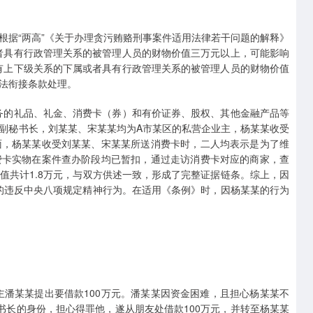
根据“两高”《关于办理贪污贿赂刑事案件适用法律若干问题的解释》
者具有行政管理关系的被管理人员的财物价值三万元以上，可能影响
有上下级关系的下属或者具有行政管理关系的被管理人员的财物价值
法衔接条款处理。
务的礼品、礼金、消费卡（券）和有价证券、股权、其他金融产品等
会副秘书长，刘某某、宋某某均为A市某区的私营企业主，杨某某收受
面，杨某某收受刘某某、宋某某所送消费卡时，二人均表示是为了维
费卡实物在案件查办阶段均已暂扣，通过走访消费卡对应的商家，查
值共计1.8万元，与双方供述一致，形成了完整证据链条。综上，因
型的违反中央八项规定精神行为。在适用《条例》时，因杨某某的行为
主潘某某提出要借款100万元。潘某某因资金困难，且担心杨某某不
书长的身份，担心得罪他，遂从朋友处借款100万元，并转至杨某某