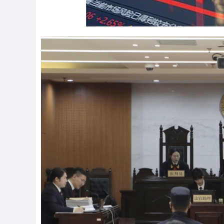
深证成指
14311.01
.68
1.02%
200.89
1