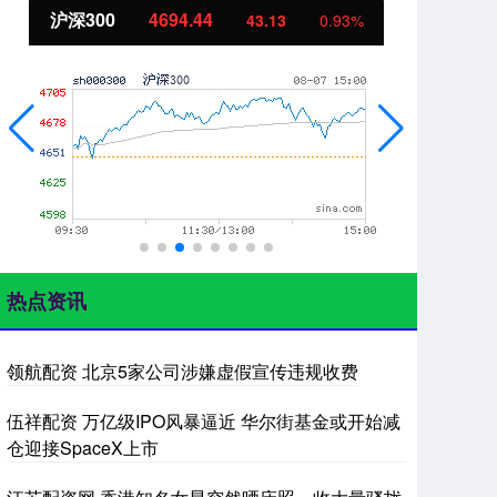
北证50
1134.24
创
11.37
1.01%
热点资讯
领航配资 北京5家公司涉嫌虚假宣传违规收费
伍祥配资 万亿级IPO风暴逼近 华尔街基金或开始减
仓迎接SpaceX上市