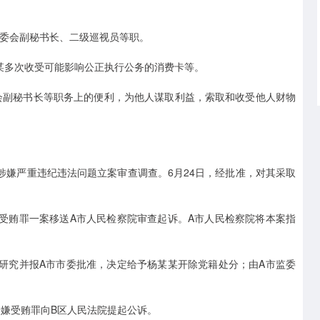
常委会副秘书长、二级巡视员等职。
某某多次收受可能影响公正执行公务的消费卡等。
常委会副秘书长等职务上的便利，为他人谋取利益，索取和收受他人财物
某涉嫌严重违纪违法问题立案审查调查。6月24日，经批准，对其采取
涉嫌受贿罪一案移送A市人民检察院审查起诉。A市人民检察院将本案指
会议研究并报A市市委批准，决定给予杨某某开除党籍处分；由A市监委
某涉嫌受贿罪向B区人民法院提起公诉。