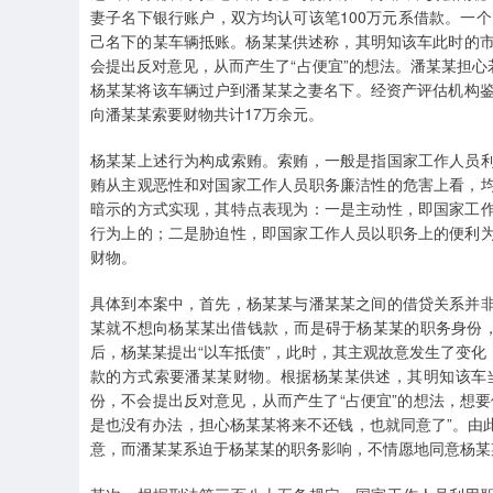
妻子名下银行账户，双方均认可该笔100万元系借款。一个
己名下的某车辆抵账。杨某某供述称，其明知该车此时的市
会提出反对意见，从而产生了“占便宜”的想法。潘某某担心
杨某某将该车辆过户到潘某某之妻名下。经资产评估机构鉴
向潘某某索要财物共计17万余元。
杨某某上述行为构成索贿。索贿，一般是指国家工作人员
贿从主观恶性和对国家工作人员职务廉洁性的危害上看，
暗示的方式实现，其特点表现为：一是主动性，即国家工
行为上的；二是胁迫性，即国家工作人员以职务上的便利
财物。
具体到本案中，首先，杨某某与潘某某之间的借贷关系并
某就不想向杨某某出借钱款，而是碍于杨某某的职务身份，
后，杨某某提出“以车抵债”，此时，其主观故意发生了变
款的方式索要潘某某财物。根据杨某某供述，其明知该车
份，不会提出反对意见，从而产生了“占便宜”的想法，想
是也没有办法，担心杨某某将来不还钱，也就同意了”。由
意，而潘某某系迫于杨某某的职务影响，不情愿地同意杨某某