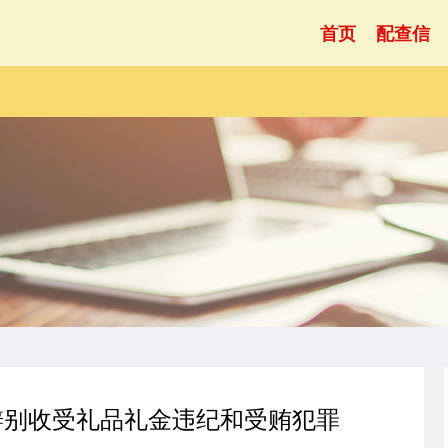
首页
配查信
辨别收受礼品礼金违纪和受贿犯罪