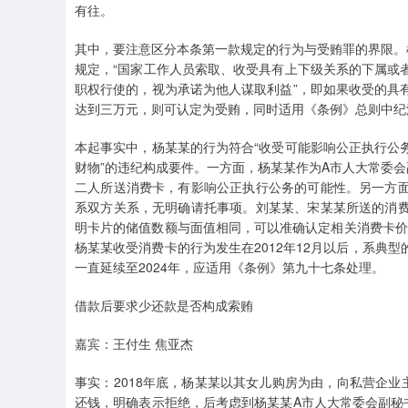
有往。
其中，要注意区分本条第一款规定的行为与受贿罪的界限。
规定，“国家工作人员索取、收受具有上下级关系的下属或
职权行使的，视为承诺为他人谋取利益”，即如果收受的具
达到三万元，则可认定为受贿，同时适用《条例》总则中纪
本起事实中，杨某某的行为符合“收受可能影响公正执行公
财物”的违纪构成要件。一方面，杨某某作为A市人大常委
二人所送消费卡，有影响公正执行公务的可能性。另一方
系双方关系，无明确请托事项。刘某某、宋某某所送的消
明卡片的储值数额与面值相同，可以准确认定相关消费卡价
杨某某收受消费卡的行为发生在2012年12月以后，系典
一直延续至2024年，应适用《条例》第九十七条处理。
借款后要求少还款是否构成索贿
嘉宾：王付生 焦亚杰
事实：2018年底，杨某某以其女儿购房为由，向私营企业
还钱，明确表示拒绝，后考虑到杨某某A市人大常委会副秘