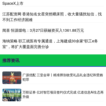
SpaceX上市
江苏配资网 香港知名女星突然晒床照，收大量骚扰短信，找
不到工作经济困难
闻喜 恒源煤电：3月27日获融资买入1361.88万元
海纳策略 职工就医有专属通道，上海建成30余家“职工e务
室”，将扩大覆盖面完善分诊
推荐资讯
广源优配 三堂会审丨精准辨别收受礼品礼金违纪和受贿
犯罪
万联证券 亿封智芯项目签约仪式完成 亿道信息AI生态再
升级