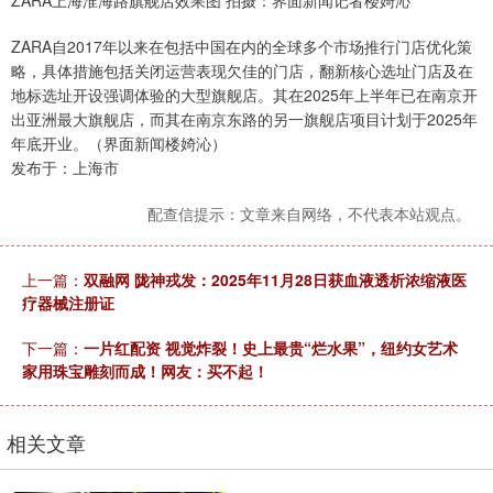
ZARA上海淮海路旗舰店效果图 拍摄：界面新闻记者楼婍沁
ZARA自2017年以来在包括中国在内的全球多个市场推行门店优化策
略，具体措施包括关闭运营表现欠佳的门店，翻新核心选址门店及在
地标选址开设强调体验的大型旗舰店。其在2025年上半年已在南京开
出亚洲最大旗舰店，而其在南京东路的另一旗舰店项目计划于2025年
年底开业。（界面新闻楼婍沁）
发布于：上海市
配查信提示：文章来自网络，不代表本站观点。
上一篇：
双融网 陇神戎发：2025年11月28日获血液透析浓缩液医
疗器械注册证
下一篇：
一片红配资 视觉炸裂！史上最贵“烂水果”，纽约女艺术
家用珠宝雕刻而成！网友：买不起！
相关文章