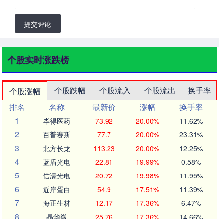
提交评论
个股实时涨跌榜
个股跌幅
个股流入
个股流出
换手率
个股涨幅
排名
名称
最新价
涨幅
换手率
1
毕得医药
73.92
20.00%
11.62%
2
百普赛斯
77.7
20.00%
23.31%
3
北方长龙
113.23
20.00%
12.25%
4
蓝盾光电
22.81
19.99%
0.58%
5
信濠光电
20.72
19.98%
11.95%
6
近岸蛋白
54.9
17.51%
11.39%
7
海正生材
12.17
17.36%
6.47%
8
晶华微
25.76
17.36%
14.66%