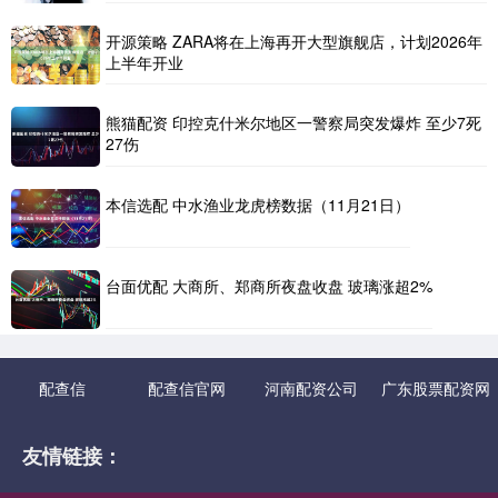
开源策略 ZARA将在上海再开大型旗舰店，计划2026年
上半年开业
熊猫配资 印控克什米尔地区一警察局突发爆炸 至少7死
27伤
本信选配 中水渔业龙虎榜数据（11月21日）
台面优配 大商所、郑商所夜盘收盘 玻璃涨超2%
配查信
配查信官网
河南配资公司
广东股票配资网
友情链接：