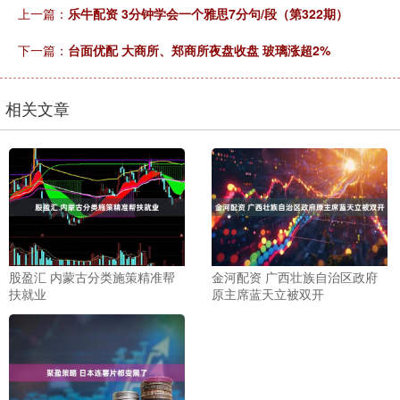
上一篇：
乐牛配资 3分钟学会一个雅思7分句/段（第322期）
下一篇：
台面优配 大商所、郑商所夜盘收盘 玻璃涨超2%
相关文章
股盈汇 内蒙古分类施策精准帮
金河配资 广西壮族自治区政府
扶就业
原主席蓝天立被双开