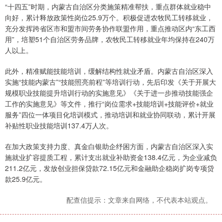
“十四五”时期，内蒙古自治区分类施策精准帮扶，重点群体就业稳中
向好，累计释放政策性岗位25.9万个。积极促进农牧民工转移就业，
充分发挥跨省区市和盟市间劳务协作联盟作用，重点推动区内“东工西
用”，培塑51个自治区劳务品牌，农牧民工转移就业年均保持在240万
人以上。
此外，精准赋能技能培训，缓解结构性就业矛盾。内蒙古自治区深入
实施“技能内蒙古”“技能照亮前程”等培训行动，先后印发《关于开展大
规模职业技能提升培训行动的实施意见》《关于进一步推动技能强企
工作的实施意见》等文件，推行“岗位需求+技能培训+技能评价+就业
服务”四位一体项目化培训模式，推动培训和就业协同联动，累计开展
补贴性职业技能培训137.4万人次。
在加大政策支持力度、真金白银助企纾困方面，内蒙古自治区深入实
施就业扩容提质工程，累计支出就业补助资金138.4亿元，为企业减负
211.2亿元，发放创业担保贷款72.15亿元和金融助企稳岗扩岗专项贷
款25.9亿元。
配查信提示：文章来自网络，不代表本站观点。