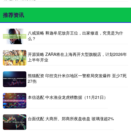
推荐资讯
八戒策略 释迦牟尼放弃王位，出家修道，究竟是为什
么？
开源策略 ZARA将在上海再开大型旗舰店，计划2026年
上半年开业
熊猫配资 印控克什米尔地区一警察局突发爆炸 至少7死
27伤
本信选配 中水渔业龙虎榜数据（11月21日）
台面优配 大商所、郑商所夜盘收盘 玻璃涨超2%