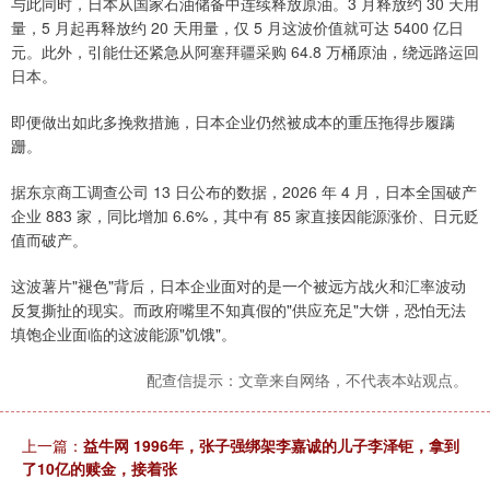
与此同时，日本从国家石油储备中连续释放原油。3 月释放约 30 天用
量，5 月起再释放约 20 天用量，仅 5 月这波价值就可达 5400 亿日
元。此外，引能仕还紧急从阿塞拜疆采购 64.8 万桶原油，绕远路运回
日本。
即便做出如此多挽救措施，日本企业仍然被成本的重压拖得步履蹒
跚。
据东京商工调查公司 13 日公布的数据，2026 年 4 月，日本全国破产
企业 883 家，同比增加 6.6%，其中有 85 家直接因能源涨价、日元贬
值而破产。
这波薯片"褪色"背后，日本企业面对的是一个被远方战火和汇率波动
反复撕扯的现实。而政府嘴里不知真假的"供应充足"大饼，恐怕无法
填饱企业面临的这波能源"饥饿"。
配查信提示：文章来自网络，不代表本站观点。
上一篇：
益牛网 1996年，张子强绑架李嘉诚的儿子李泽钜，拿到
了10亿的赎金，接着张