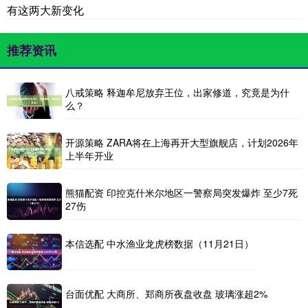
有这两大新变化
推荐资讯
八戒策略 释迦牟尼放弃王位，出家修道，究竟是为什
么？
开源策略 ZARA将在上海再开大型旗舰店，计划2026年
上半年开业
熊猫配资 印控克什米尔地区一警察局突发爆炸 至少7死
27伤
本信选配 中水渔业龙虎榜数据（11月21日）
台面优配 大商所、郑商所夜盘收盘 玻璃涨超2%