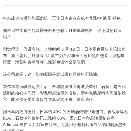
中东战火点燃的能源危机，正让日本企业在成本暴涨中"饿"到褪色。
如果日常零食的包装褪去所有色彩，只剩单调黑白，你还愿意购买
吗？
别觉得这一假设夸张。当地时间 5 月 12 日，日本零食巨头卡乐比宣
布，旗下薯片、虾条等 14 款主力产品将全面改用黑白包装，淡盐味
橙蓝、海苔味黄绿等标志性彩色设计全部取消。
该公司表示，这一切的原因是难以采购原材料石脑油。
霍尔木兹海峡航运受阻后，全球能源供应链遭受重创。石脑油是石油
炼制的核心中间品，彩色印刷油墨的溶剂、塑料包装原料均高度依赖
它，此次航运受阻直接导致其采购困难、供应受限。
据日本内阁府统计，日本约 40% 的石脑油依赖中东进口。自战争爆发
以来，石脑油的价格已上涨约 66%。因此日本印刷油墨制造商
Artience 早在 4 月就宣布计划，将其用于塑料和纸制品的印刷油墨价
格提高 20%。