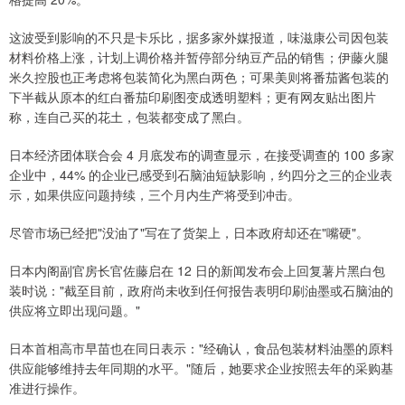
这波受到影响的不只是卡乐比，据多家外媒报道，味滋康公司因包装
材料价格上涨，计划上调价格并暂停部分纳豆产品的销售；伊藤火腿
米久控股也正考虑将包装简化为黑白两色；可果美则将番茄酱包装的
下半截从原本的红白番茄印刷图变成透明塑料；更有网友贴出图片
称，连自己买的花土，包装都变成了黑白。
日本经济团体联合会 4 月底发布的调查显示，在接受调查的 100 多家
企业中，44% 的企业已感受到石脑油短缺影响，约四分之三的企业表
示，如果供应问题持续，三个月内生产将受到冲击。
尽管市场已经把"没油了"写在了货架上，日本政府却还在"嘴硬"。
日本内阁副官房长官佐藤启在 12 日的新闻发布会上回复薯片黑白包
装时说："截至目前，政府尚未收到任何报告表明印刷油墨或石脑油的
供应将立即出现问题。"
日本首相高市早苗也在同日表示："经确认，食品包装材料油墨的原料
供应能够维持去年同期的水平。"随后，她要求企业按照去年的采购基
准进行操作。