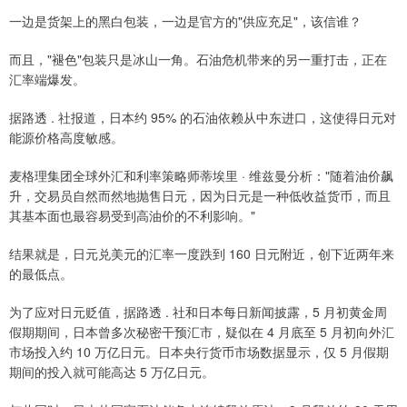
一边是货架上的黑白包装，一边是官方的"供应充足"，该信谁？
而且，"褪色"包装只是冰山一角。石油危机带来的另一重打击，正在
汇率端爆发。
据路透 . 社报道，日本约 95% 的石油依赖从中东进口，这使得日元对
能源价格高度敏感。
麦格理集团全球外汇和利率策略师蒂埃里 · 维兹曼分析："随着油价飙
升，交易员自然而然地抛售日元，因为日元是一种低收益货币，而且
其基本面也最容易受到高油价的不利影响。"
结果就是，日元兑美元的汇率一度跌到 160 日元附近，创下近两年来
的最低点。
为了应对日元贬值，据路透 . 社和日本每日新闻披露，5 月初黄金周
假期期间，日本曾多次秘密干预汇市，疑似在 4 月底至 5 月初向外汇
市场投入约 10 万亿日元。日本央行货币市场数据显示，仅 5 月假期
期间的投入就可能高达 5 万亿日元。