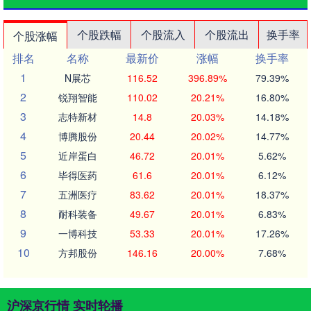
个股跌幅
个股流入
个股流出
换手率
个股涨幅
排名
名称
最新价
涨幅
换手率
1
N展芯
116.52
396.89%
79.39%
2
锐翔智能
110.02
20.21%
16.80%
3
志特新材
14.8
20.03%
14.18%
4
博腾股份
20.44
20.02%
14.77%
5
近岸蛋白
46.72
20.01%
5.62%
6
毕得医药
61.6
20.01%
6.12%
7
五洲医疗
83.62
20.01%
18.37%
8
耐科装备
49.67
20.01%
6.83%
9
一博科技
53.33
20.01%
17.26%
10
方邦股份
146.16
20.00%
7.68%
沪深京行情 实时轮播