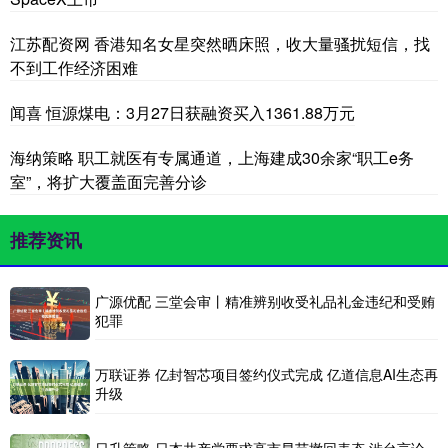
江苏配资网 香港知名女星突然晒床照，收大量骚扰短信，找
不到工作经济困难
闻喜 恒源煤电：3月27日获融资买入1361.88万元
海纳策略 职工就医有专属通道，上海建成30余家“职工e务
室”，将扩大覆盖面完善分诊
推荐资讯
广源优配 三堂会审丨精准辨别收受礼品礼金违纪和受贿
犯罪
万联证券 亿封智芯项目签约仪式完成 亿道信息AI生态再
升级
日升策略 日本共产党要求高市早苗撤回表态 涉台言论