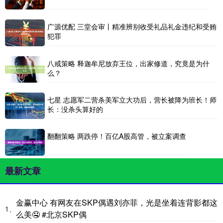
广源优配 三堂会审丨精准辨别收受礼品礼金违纪和受贿
犯罪
八戒策略 释迦牟尼放弃王位，出家修道，究竟是为什
么？
七星 志愿军二营杀美军立大功后，营长被降为班长！师
长：没杀头算好的
翻翻策略 两跌停！百亿A股高管，被立案调查
最新文章
金赢中心 有网友在SKP偶遇刘亦菲，光是坐着连背影都这
1、
么美🤤 #北京SKP偶