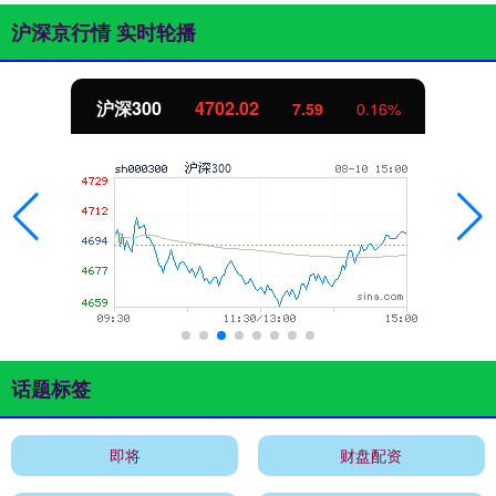
沪深京行情 实时轮播
沪深300
4702.02
7.59
0.16%
话题标签
即将
财盘配资