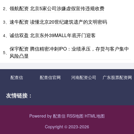
领航配资 北京5家公司涉嫌虚假宣传违规收费
2、
速牛配资 读懂北京20世纪建筑遗产的文明密码
3、
诚信双盈 北京东外39MALL年底开门迎客
4、
保宇配资 腾信精密冲刺IPO：业绩承压，存货与客户集中
5、
风险凸显
配查信
配查信官网
河南配资公司
广东股票配资网
友情链接：
Powered by
配查信
RSS地图
HTML地图
Copyright
© 2023-2026