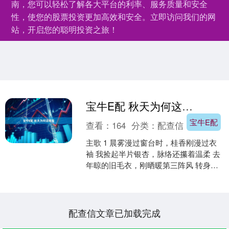
南，您可以轻松了解各大平台的利率、服务质量和安全
性，使您的股票投资更加高效和安全。立即访问我们的网
站，开启您的聪明投资之旅！
宝牛E配 秋天为何这样短
宝牛E配
查看：
164
分类：
配查信
主歌 1 晨雾漫过窗台时，桂香刚漫过衣
袖 我捡起半片银杏，脉络还攥着温柔 去
年晾的旧毛衣，刚晒暖第三阵风 转身看
见梧桐叶，已铺满整条巷口 预副歌 刚数
完第三片枫....
配查信文章已加载完成