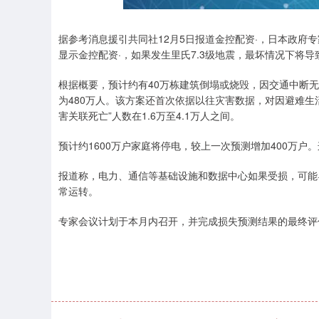
深证成指
14273.14
.25
0.37%
163.01
1
据参考消息援引共同社12月5日报道金控配资·，日本政府
显示金控配资·，如果发生里氏7.3级地震，最坏情况下将导
根据概要，预计约有40万栋建筑倒塌或烧毁，因交通中断无
为480万人。该方案还首次依据以往灾害数据，对因避难生
害关联死亡”人数在1.6万至4.1万人之间。
预计约1600万户家庭将停电，较上一次预测增加400万
报道称，电力、通信等基础设施和数据中心如果受损，可能
常运转。
专家会议计划于本月内召开，并完成损失预测结果的最终评