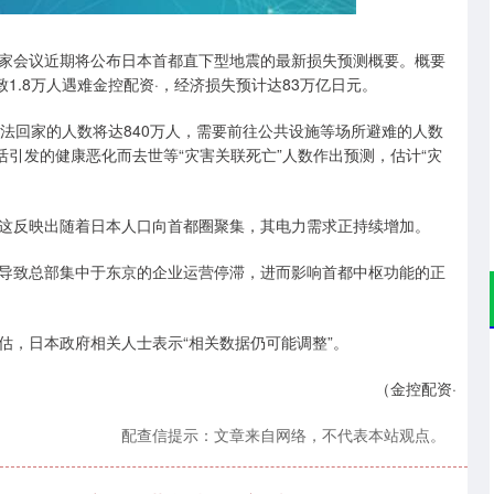
沪深300
4688.92
.16%
37.61
0.81%
专家会议近期将公布日本首都直下型地震的最新损失预测概要。概要
致1.8万人遇难金控配资·，经济损失预计达83万亿日元。
法回家的人数将达840万人，需要前往公共设施等场所避难的人数
活引发的健康恶化而去世等“灾害关联死亡”人数作出预测，估计“灾
户。这反映出随着日本人口向首都圈聚集，其电力需求正持续增加。
导致总部集中于东京的企业运营停滞，进而影响首都中枢功能的正
估，日本政府相关人士表示“相关数据仍可能调整”。
（金控配资·
配查信提示：文章来自网络，不代表本站观点。