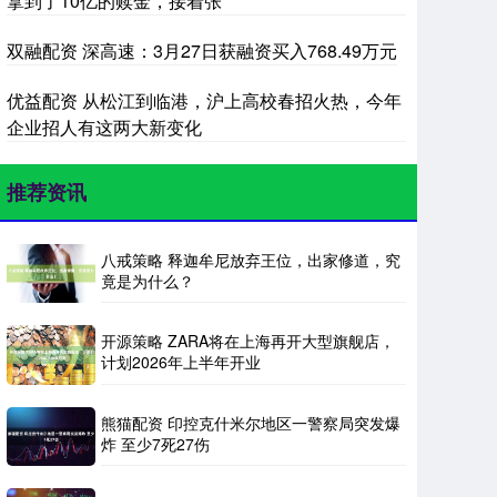
拿到了10亿的赎金，接着张
双融配资 深高速：3月27日获融资买入768.49万元
优益配资 从松江到临港，沪上高校春招火热，今年
企业招人有这两大新变化
推荐资讯
八戒策略 释迦牟尼放弃王位，出家修道，究
竟是为什么？
开源策略 ZARA将在上海再开大型旗舰店，
计划2026年上半年开业
熊猫配资 印控克什米尔地区一警察局突发爆
炸 至少7死27伤