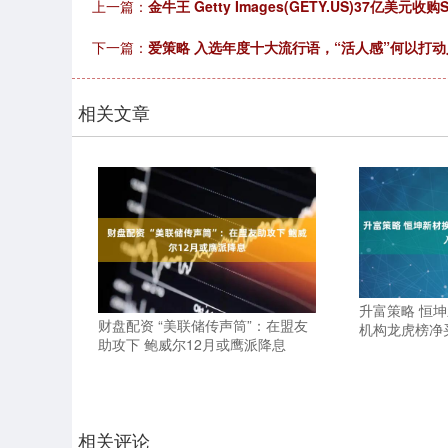
上一篇：
金牛王 Getty Images(GETY.US)37亿美元
下一篇：
爱策略 入选年度十大流行语，“活人感”何以打动
相关文章
升富策略 恒坤
财盘配资 “美联储传声筒”：在盟友
机构龙虎榜净买
助攻下 鲍威尔12月或鹰派降息
相关评论