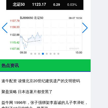
北证50
1123.17
创
0.29
0.03%
热点资讯
速牛配资 读懂北京20世纪建筑遗产的文明密码
聚盈策略 日本连薯片都变黑了
益牛网 1996年，张子强绑架李嘉诚的儿子李泽钜，