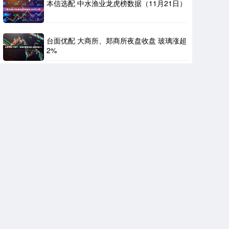
本信选配 中水渔业龙虎榜数据（11月21日）
台面优配 大商所、郑商所夜盘收盘 玻璃涨超
2%