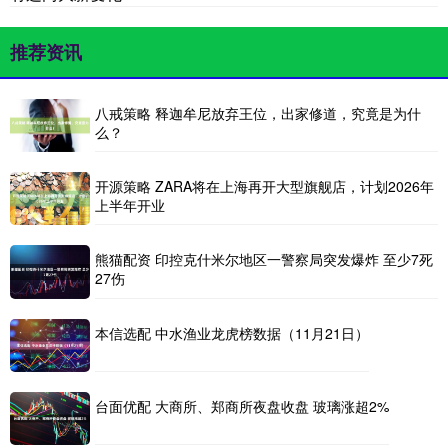
推荐资讯
八戒策略 释迦牟尼放弃王位，出家修道，究竟是为什
么？
开源策略 ZARA将在上海再开大型旗舰店，计划2026年
上半年开业
熊猫配资 印控克什米尔地区一警察局突发爆炸 至少7死
27伤
本信选配 中水渔业龙虎榜数据（11月21日）
台面优配 大商所、郑商所夜盘收盘 玻璃涨超2%