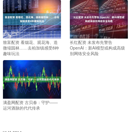
致富配资 看烟花、观花海、造
长红配资 未发布先警告
微缩园林……去柏加镇感受8种
OpenAI：新AI模型或构成高级
趣味玩法
别网络安全风险
满盈网配资 古贝春：守护——
运河酒脉的代代传承