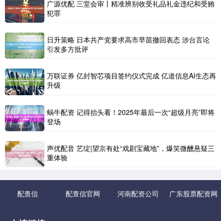
广源优配 三堂会审丨精准辨别收受礼品礼金违纪和受贿
犯罪
日升策略 日本共产党要求高市早苗撤回表态 涉台言论
引发多方批评
万联证券 亿封智芯项目签约仪式完成 亿道信息AI生态再
升级
蜗牛配资 记得抬头看！2025年最后一次“超级月亮”即将
登场
声优配音 艺绽|望京有处“戏剧宝藏地”，爆笑微醺悬疑三
重体验
配查信
配查信官网
河南配资公司
广东股票配资网