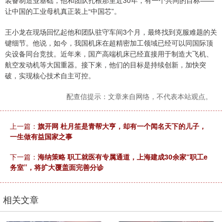
装备制造业基础，他和团队扎根那里近30年，有一个共同的目标——
让中国的工业母机真正装上“中国芯”。
王小龙在现场回忆起他和团队驻守车间3个月，最终找到克服难题的关
键细节。他说，如今，我国机床在超精密加工领域已经可以同国际顶
尖设备同台竞技。近年来，国产高端机床已经直接用于制造大飞机、
航空发动机等大国重器。接下来，他们的目标是持续创新，加快突
破，实现核心技术自主可控。
配查信提示：文章来自网络，不代表本站观点。
上一篇：
旗开网 杜月笙是青帮大亨，却有一个闻名天下的儿子，
一生做有益国家之事
下一篇：
海纳策略 职工就医有专属通道，上海建成30余家“职工e
务室”，将扩大覆盖面完善分诊
相关文章