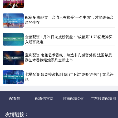
配多多 郑丽文：台湾只有接受“一个中国”，才能确保台
湾的生存
金猪配资 1月21日龙虎榜复盘：“成都系”1.73亿元净买
入通富微电
宝利配资 奢雅艺术香氛，缔造非凡感官盛宴 法国希思
黎艺术香氛蜡烛系列全新上市
七星配资 短剧抄袭长剧 除了“下架”亦要“严惩”｜文艺评
论
配查信
配查信官网
河南配资公司
广东股票配资网
友情链接：