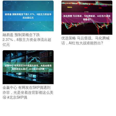
融易盈 预制菜概念下跌
优选策略 马云督战、马化腾喊
2.37%，8股主力资金净流出超
话，AI红包大战谁能胜出?
亿元
金赢中心 有网友在SKP偶遇刘
亦菲，光是坐着连背影都这么美
🤤 #北京SKP偶