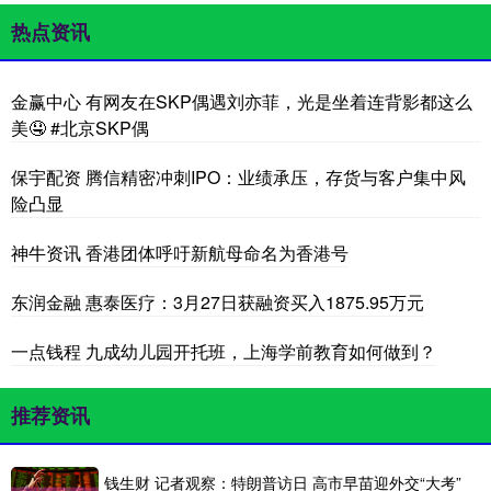
热点资讯
金赢中心 有网友在SKP偶遇刘亦菲，光是坐着连背影都这么
美🤤 #北京SKP偶
保宇配资 腾信精密冲刺IPO：业绩承压，存货与客户集中风
险凸显
神牛资讯 香港团体呼吁新航母命名为香港号
东润金融 惠泰医疗：3月27日获融资买入1875.95万元
一点钱程 九成幼儿园开托班，上海学前教育如何做到？
推荐资讯
钱生财 记者观察：特朗普访日 高市早苗迎外交“大考”