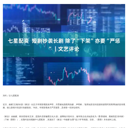
刘叶／文七星配资
近日，杨紫主演的长剧《家业》出品方华策影视怒发声明，斥责被短剧跟风拍摄，声明称，“该类短剧宣传直接依据我司前期释放的宣传视
频、核心剧情片段进行拍摄复刻。”对此，华策影视表示严厉谴责，及保留一切诉讼权利。
《家业》由杨紫、韩东君领衔主演，是国内首部徽墨文化大剧，据网络片段对比，被华策点名的短剧名为《墨香缱绻，赘婿竟是资本家》
（下称《墨香》），在预约宣传视频中七星配资 ，其复刻了《家业》中杨紫“合墨”“送八爷”等画面。目前，《墨香》并未按时上线。