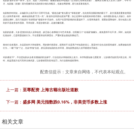
短剧抄袭并非单一事件，近日，短剧《为你钟情》被爆抄袭国外电视剧《以你的心诠释我的爱》，被网友吐槽“丢人丢到了国外”，今年10
月，短剧版《折腰》因为照搬同名长剧的部分镜头和配乐，也被全网群嘲，更引发原著党怒斥。
短剧制作时间短，从编剧到上线不到十天即可完成。“霸道总裁”“复仇重生”“草根逆袭”，在此类高流量剧情的吸引下，剧方更愿意重复使用固
定人设和矛盾冲突，确保短剧热度“万无一失”，致使作品同质化愈加严重；加之近两年短剧迎来井喷式增长，创作团队面临人才缺口，创作
进度拉满时，剧方只能进行“东拼西凑”“缝缝补补”式创作。当用户在雷同剧情的狂轰滥炸下，出现审美疲劳、观看欲望降低时，部分短剧人想
到的不是改变创作思路、寻求创新，而是抄袭长剧，走捷径赚流量。
短剧的抄袭，大多是复刻长剧人设和妆造，缺乏核心叙事能力与艺术美感，仅照搬几个“名场面”做噱头，难免显得不伦不类，同时，如此踩
红线创作，已是明显侵权行为，不仅需要承担民事责任，严重时更会面临刑事处罚。
推动行业发展的，永远是创作力和创新性。用抄袭代替原创，损害的不仅是用户对短剧的信心，更是对行业生态的恶性破坏，如果放纵此类
行为，一概“下架”了之，任由“李鬼”当道，挤压原创短剧的生存环境，那短剧势必陷入劣币驱逐良币效应。
对抄袭说“不”，不仅是短剧从业者应遵循的职业操守，行业也应从审核机制上发力，补齐制度短板七星配资 ，让抄袭式短剧无问世之机，同
时，权益受损方也可高举法律武器，让抄袭者受到应有惩罚，为行业敲响侵权警钟。
配查信提示：文章来自网络，不代表本站观点。
上一篇：
至尊配资 上海古籍出版社道歉
下一篇：
盛多网 美元指数跌0.16%，非美货币多数上涨
相关文章