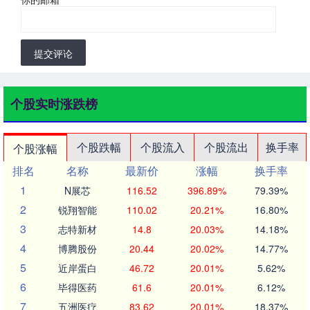
提交评论
个股实时涨跌榜
个股跌幅
个股流入
个股流出
换手率
个股涨幅
排名
名称
最新价
涨幅
换手率
1
N展芯
116.52
396.89%
79.39%
2
锐翔智能
110.02
20.21%
16.80%
3
志特新材
14.8
20.03%
14.18%
4
博腾股份
20.44
20.02%
14.77%
5
近岸蛋白
46.72
20.01%
5.62%
6
毕得医药
61.6
20.01%
6.12%
7
五洲医疗
83.62
20.01%
18.37%