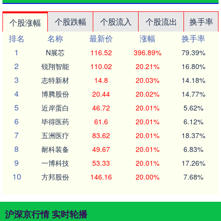
个股跌幅
个股流入
个股流出
换手率
个股涨幅
排名
名称
最新价
涨幅
换手率
1
N展芯
116.52
396.89%
79.39%
2
锐翔智能
110.02
20.21%
16.80%
3
志特新材
14.8
20.03%
14.18%
4
博腾股份
20.44
20.02%
14.77%
5
近岸蛋白
46.72
20.01%
5.62%
6
毕得医药
61.6
20.01%
6.12%
7
五洲医疗
83.62
20.01%
18.37%
8
耐科装备
49.67
20.01%
6.83%
9
一博科技
53.33
20.01%
17.26%
10
方邦股份
146.16
20.00%
7.68%
沪深京行情 实时轮播