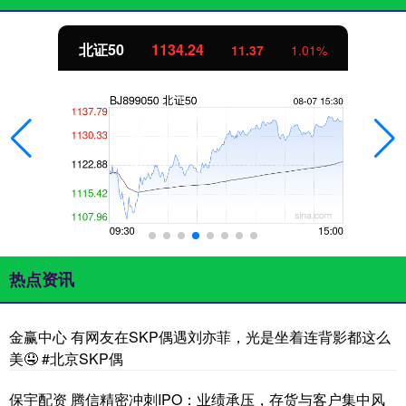
北证50
1134.24
11.37
1.01%
热点资讯
金赢中心 有网友在SKP偶遇刘亦菲，光是坐着连背影都这么
美🤤 #北京SKP偶
保宇配资 腾信精密冲刺IPO：业绩承压，存货与客户集中风