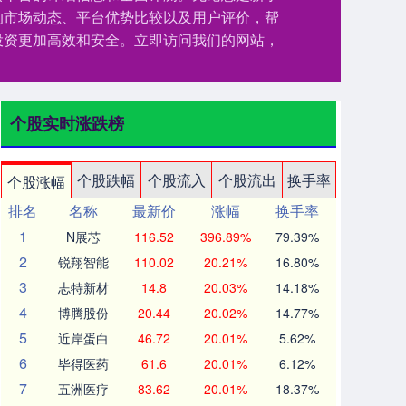
的市场动态、平台优势比较以及用户评价，帮
投资更加高效和安全。立即访问我们的网站，
个股实时涨跌榜
个股跌幅
个股流入
个股流出
换手率
个股涨幅
排名
名称
最新价
涨幅
换手率
1
N展芯
116.52
396.89%
79.39%
2
锐翔智能
110.02
20.21%
16.80%
3
志特新材
14.8
20.03%
14.18%
4
博腾股份
20.44
20.02%
14.77%
5
近岸蛋白
46.72
20.01%
5.62%
6
毕得医药
61.6
20.01%
6.12%
7
五洲医疗
83.62
20.01%
18.37%