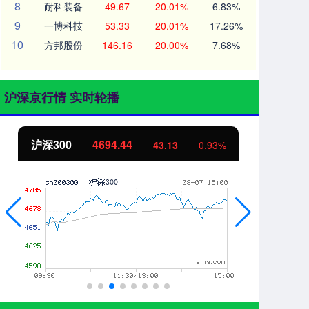
8
耐科装备
49.67
20.01%
6.83%
9
一博科技
53.33
20.01%
17.26%
10
方邦股份
146.16
20.00%
7.68%
沪深京行情 实时轮播
北证50
1134.24
创
11.37
1.01%