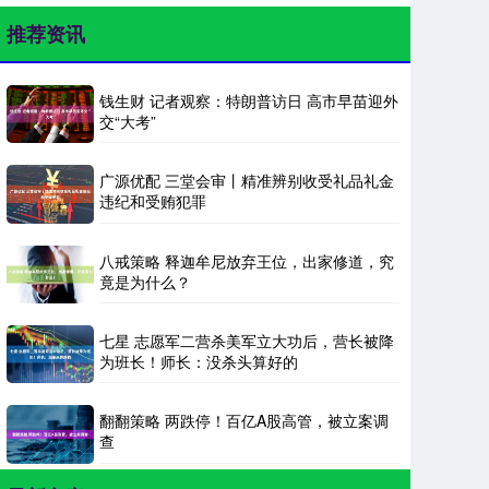
推荐资讯
钱生财 记者观察：特朗普访日 高市早苗迎外
交“大考”
广源优配 三堂会审丨精准辨别收受礼品礼金
违纪和受贿犯罪
八戒策略 释迦牟尼放弃王位，出家修道，究
竟是为什么？
七星 志愿军二营杀美军立大功后，营长被降
为班长！师长：没杀头算好的
翻翻策略 两跌停！百亿A股高管，被立案调
查