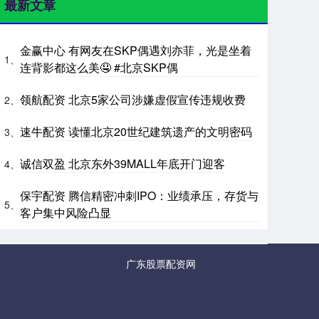
最新文章
金赢中心 有网友在SKP偶遇刘亦菲，光是坐着
1、
连背影都这么美🤤 #北京SKP偶
领航配资 北京5家公司涉嫌虚假宣传违规收费
2、
速牛配资 读懂北京20世纪建筑遗产的文明密码
3、
诚信双盈 北京东外39MALL年底开门迎客
4、
保宇配资 腾信精密冲刺IPO：业绩承压，存货与
5、
客户集中风险凸显
广东股票配资网