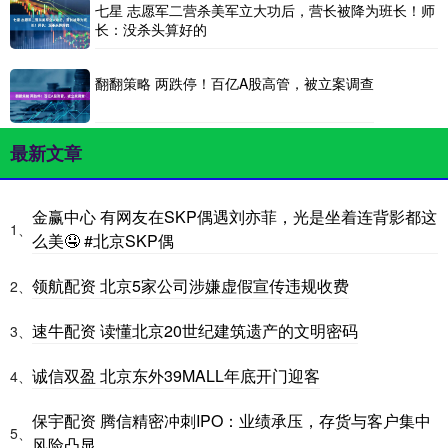
七星 志愿军二营杀美军立大功后，营长被降为班长！师
长：没杀头算好的
翻翻策略 两跌停！百亿A股高管，被立案调查
最新文章
金赢中心 有网友在SKP偶遇刘亦菲，光是坐着连背影都这
1、
么美🤤 #北京SKP偶
领航配资 北京5家公司涉嫌虚假宣传违规收费
2、
速牛配资 读懂北京20世纪建筑遗产的文明密码
3、
诚信双盈 北京东外39MALL年底开门迎客
4、
保宇配资 腾信精密冲刺IPO：业绩承压，存货与客户集中
5、
风险凸显