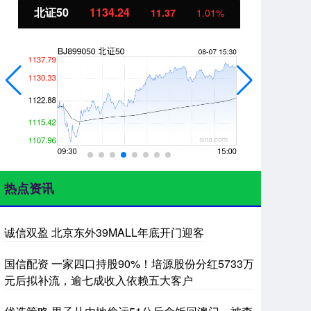
北证50
1134.24
创
11.37
1.01%
热点资讯
诚信双盈 北京东外39MALL年底开门迎客
国信配资 一家四口持股90%！培源股份分红5733万
元后拟补流，逾七成收入依赖五大客户