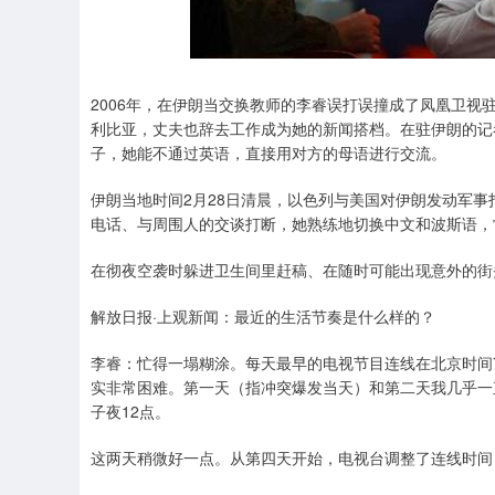
深证成指
14311.01
.68
1.02%
200.89
1
2006年，在伊朗当交换教师的李睿误打误撞成了凤凰卫视
利比亚，丈夫也辞去工作成为她的新闻搭档。在驻伊朗的记
子，她能不通过英语，直接用对方的母语进行交流。
伊朗当地时间2月28日清晨，以色列与美国对伊朗发动军事
电话、与周围人的交谈打断，她熟练地切换中文和波斯语，常
在彻夜空袭时躲进卫生间里赶稿、在随时可能出现意外的街
解放日报·上观新闻：最近的生活节奏是什么样的？
李睿：忙得一塌糊涂。每天最早的电视节目连线在北京时间
实非常困难。第一天（指冲突爆发当天）和第二天我几乎一直
子夜12点。
这两天稍微好一点。从第四天开始，电视台调整了连线时间