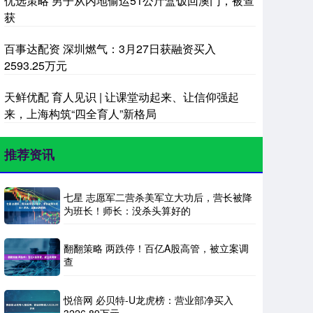
优选策略 男子从内地偷运51公斤盒饭回澳门，被查
获
百事达配资 深圳燃气：3月27日获融资买入
2593.25万元
天鲜优配 育人见识 | 让课堂动起来、让信仰强起
来，上海构筑“四全育人”新格局
推荐资讯
七星 志愿军二营杀美军立大功后，营长被降
为班长！师长：没杀头算好的
翻翻策略 两跌停！百亿A股高管，被立案调
查
悦倍网 必贝特-U龙虎榜：营业部净买入
3226.89万元