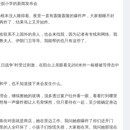
受损小学的新闻发布会
始根本没人睡得着。夜里一直有轰隆轰隆的爆炸声，大家都睡不好
再炸了，结果马上又开始炸。
友联系不上国外的亲人，也会来找我，因为记者有专线和网络。我
教夫人、伊朗门卫等等。我能帮的也只有这些了。
日战争”时受过刺激，在阳台上亲眼看见200米外一栋楼被导弹击中
和平，也不知道接下来会发生什么。
理会，继续擦她的玻璃，顶多透过窗户往外看一眼，看看打到哪里
然每一声爆炸都让人毛骨悚然，但只要待在一起，至少能确定身边
条街对面就是商店，她在里边工作。我问她都爆炸了你们还开门
里的人全吓坏了，小孩子们惊慌失措，大家都在哭。我问她那现在