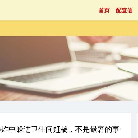
首页
配查信
爆炸中躲进卫生间赶稿，不是最窘的事