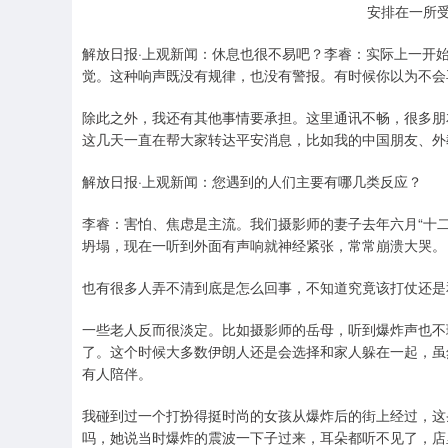
安排在一所
解放日报·上观新闻：休息也很不易吧？李睿：实际上一开
觉。这种响声既没有规律，也没有警报。有时候你以为不会
除此之外，我还有其他事情要承担。这里通讯不畅，很多朋
这几天一直在帮大家转达平安消息，比如我的中国朋友、外
解放日报·上观新闻：您遇到的人们主要有哪几类反应？
李睿：害怕、焦虑是主流。我们摄影师的妻子去年六月“十二
坍塌，现在一听到外面有声响就神经紧张，常常崩溃大哭。
也有很多人弄不清到底是怎么回事，不知道究竟该打仗还是
一些老人反而很淡定。比如摄影师的岳母，听到爆炸声也不
了。这个时候大多数伊朗人还是会选择和家人躲在一起，虽
有人陪伴。
我碰到过一个打扮得挺时尚的女孩从爆炸后的街上经过，这
吗，她说当时爆炸的震波一下子过来，耳朵都听不见了，店