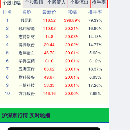
个股跌幅
个股流入
个股流出
换手率
个股涨幅
排名
名称
最新价
涨幅
换手率
1
N展芯
116.52
396.89%
79.39%
2
锐翔智能
110.02
20.21%
16.80%
3
志特新材
14.8
20.03%
14.18%
4
博腾股份
20.44
20.02%
14.77%
5
近岸蛋白
46.72
20.01%
5.62%
6
毕得医药
61.6
20.01%
6.12%
7
五洲医疗
83.62
20.01%
18.37%
8
耐科装备
49.67
20.01%
6.83%
9
一博科技
53.33
20.01%
17.26%
10
方邦股份
146.16
20.00%
7.68%
沪深京行情 实时轮播