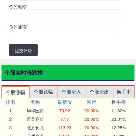
你的昵称
*
你的邮箱
*
提交评论
个股实时涨跌榜
个股跌幅
个股流入
个股流出
换手率
个股涨幅
排名
名称
最新价
涨幅
换手率
1
毕得医药
73.92
20.00%
11.62%
2
百普赛斯
77.7
20.00%
23.31%
3
北方长龙
113.23
20.00%
12.25%
4
蓝盾光电
22.81
19.99%
0.58%