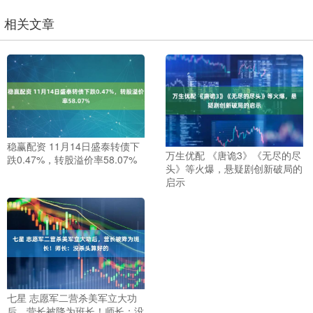
相关文章
稳赢配资 11月14日盛泰转债下
万生优配 《唐诡3》《无尽的尽
跌0.47%，转股溢价率58.07%
头》等火爆，悬疑剧创新破局的
启示
七星 志愿军二营杀美军立大功
后，营长被降为班长！师长：没