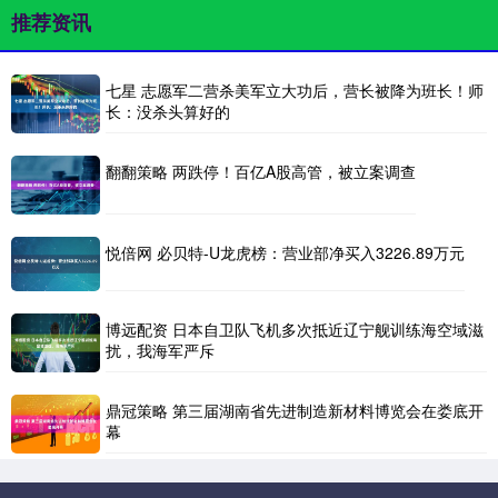
推荐资讯
七星 志愿军二营杀美军立大功后，营长被降为班长！师
长：没杀头算好的
翻翻策略 两跌停！百亿A股高管，被立案调查
悦倍网 必贝特-U龙虎榜：营业部净买入3226.89万元
博远配资 日本自卫队飞机多次抵近辽宁舰训练海空域滋
扰，我海军严斥
鼎冠策略 第三届湖南省先进制造新材料博览会在娄底开
幕