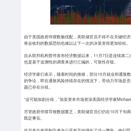
深证成指
14311.01
.68
1.02%
200.89
1
由于美国政府停摆数魅优配，美联储官员不得不在关键经济
将会收到的数据恐怕也难以让下一次的决策变得更加轻松。
自从联邦机构暂停发布经济数据以来，11月7日是连续第
也是基于追溯性的调查来进行汇编的，可靠性存疑。
经济学家们表示，随着时间的推移，部分10月就业和通胀
的争论，即在通胀风险持续存在的情况下，劳动力市场是否
题已存在分歧。
“这可能加剧分歧，”加皇资本市场资深美国经济学家Michael
尽管政府停摆导致数据匮乏，美联储官员们仍在10月下旬商
既定事实。
此后多位政策制定者在公开发言中强化了这一警告，他们罕