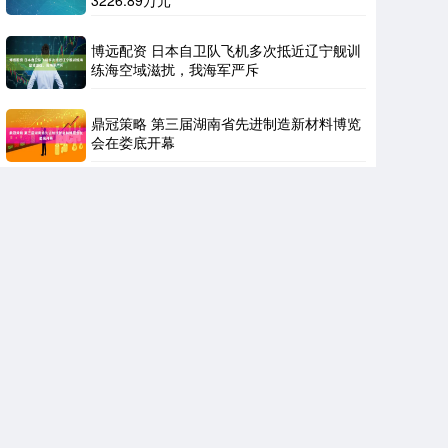
博远配资 日本自卫队飞机多次抵近辽宁舰训
练海空域滋扰，我海军严斥
鼎冠策略 第三届湖南省先进制造新材料博览
会在娄底开幕