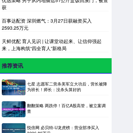
优选策略 男子从内地偷运51公斤盒饭回澳门，被查
获
百事达配资 深圳燃气：3月27日获融资买入
2593.25万元
天鲜优配 育人见识 | 让课堂动起来、让信仰强起
来，上海构筑“四全育人”新格局
推荐资讯
七星 志愿军二营杀美军立大功后，营长被降
为班长！师长：没杀头算好的
翻翻策略 两跌停！百亿A股高管，被立案调
查
悦倍网 必贝特-U龙虎榜：营业部净买入
3226.89万元