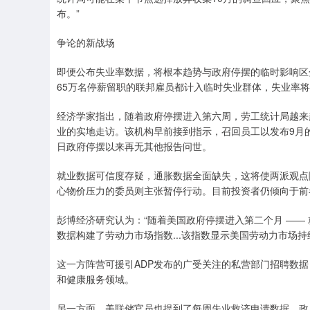
布。”
争论的新战场
即便公布失业率数据，将根本趋势与政府停摆的临时影响区
65万名停薪留职的联邦雇员都计入临时失业群体，失业率将
经济学家指出，随着政府停摆进入第六周，劳工统计局越来
业的实地走访。该机构早前接到指示，召回员工以发布9月的
日政府停摆以来再无其他报告问世。
就业数据可信度存疑，通胀数据全面缺失，这将使两派观点
心物价压力的委员则主张暂停行动。目前投资者仍倾向于前
彭博经济研究认为：“随着美国政府停摆进入第二个月 ——
数据构建了劳动力市场指数...该指数显示美国劳动力市场持
这一方阵营可援引ADP发布的广受关注的私营部门招聘数据
和健康服务领域。
另一方面，美联储官员也提到了每周失业救济申请数据，政