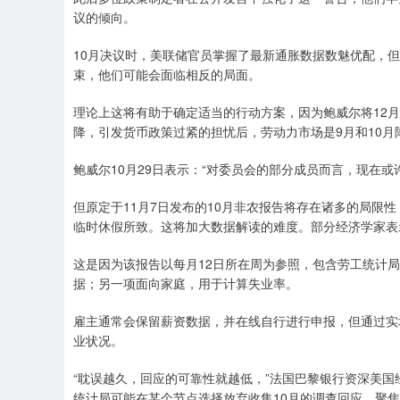
议的倾向。
10月决议时，美联储官员掌握了最新通胀数据数魅优配，但
束，他们可能会面临相反的局面。
理论上这将有助于确定适当的行动方案，因为鲍威尔将12
降，引发货币政策过紧的担忧后，劳动力市场是9月和10月
鲍威尔10月29日表示：“对委员会的部分成员而言，现在
但原定于11月7日发布的10月非农报告将存在诸多的局限
临时休假所致。这将加大数据解读的难度。部分经济学家表
这是因为该报告以每月12日所在周为参照，包含劳工统计
据；另一项面向家庭，用于计算失业率。
雇主通常会保留薪资数据，并在线自行进行申报，但通过实
业状况。
“耽误越久，回应的可靠性就越低，”法国巴黎银行资深美国经济
统计局可能在某个节点选择放弃收集10月的调查回应，聚焦