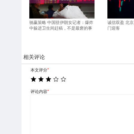
驰赢策略 中国驻伊朗女记者：爆炸
诚信双盈 北京
中躲进卫生间赶稿，不是最窘的事
门迎客
相关评论
本文评分
*
评论内容
*