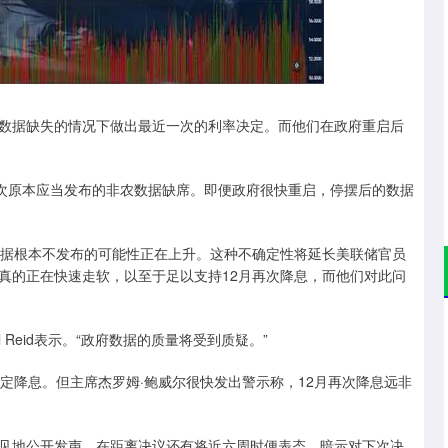
沪深300
4694.44
.42%
43.13
0.93%
数据缺失的情况下做出最近一次的利率决定。而他们在政府重启后
二次原本应当发布的非农数据缺席。即便政府很快重启，停摆后的数据
数据根本不发布的可能性正在上升。这种不确定性将延长美联储官员
真的正在快速走软，以至于足以支持12月再次降息，而他们对此问
 Reid表示。“政府数据的质量将受到质疑。”
定降息。但主席杰罗姆·鲍威尔很快发出警示称，12月再次降息远非
见地公开发声，在距离决议还有将近六周时便表态，暗示对下次决