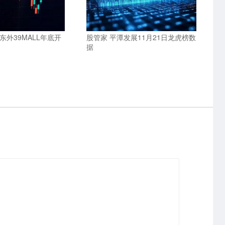
东外39MALL年底开
股管家 平潭发展11月21日龙虎榜数
据