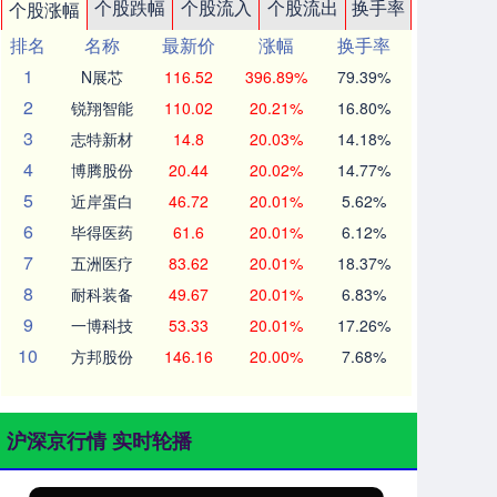
个股跌幅
个股流入
个股流出
换手率
个股涨幅
排名
名称
最新价
涨幅
换手率
1
N展芯
116.52
396.89%
79.39%
2
锐翔智能
110.02
20.21%
16.80%
3
志特新材
14.8
20.03%
14.18%
4
博腾股份
20.44
20.02%
14.77%
5
近岸蛋白
46.72
20.01%
5.62%
6
毕得医药
61.6
20.01%
6.12%
7
五洲医疗
83.62
20.01%
18.37%
8
耐科装备
49.67
20.01%
6.83%
9
一博科技
53.33
20.01%
17.26%
10
方邦股份
146.16
20.00%
7.68%
沪深京行情 实时轮播